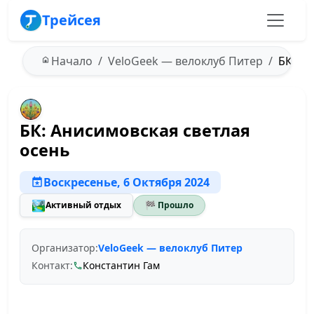
Трейсея
Начало
VeloGeek — велоклуб Питер
БК: Ан
БК: Анисимовская светлая
осень
Воскресенье, 6 Октября 2024
🏞️
Активный отдых
🏁 Прошло
Организатор:
VeloGeek — велоклуб Питер
Контакт:
Константин Гам