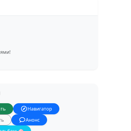
иями!
Я
ать
Навигатор
ть
Анонс