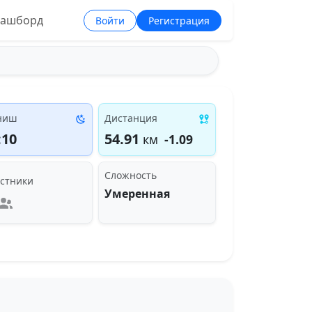
ашборд
Войти
Регистрация
ниш
Дистанция
:10
54.91
км
-1.09
Сложность
стники
Умеренная