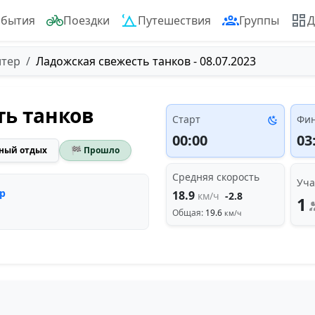
обытия
Поездки
Путешествия
Группы
Д
итер
Ладожская свежесть танков - 08.07.2023
ть танков
Старт
Фи
00:00
03
ный отдых
🏁 Прошло
Средняя скорость
Уча
р
18.9
км/ч
-2.8
1
Общая:
19.6
км/ч