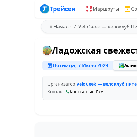
Трейсея
Маршруты
С
Начало
VeloGeek — велоклуб П
Ладожская свежес
Пятница, 7 Июля 2023
🏞️
Актив
Организатор:
VeloGeek — велоклуб Пите
Контакт:
Константин Гам