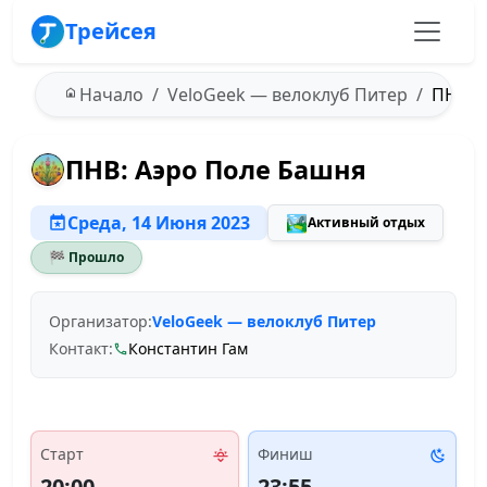
Трейсея
Начало
VeloGeek — велоклуб Питер
ПНВ: А
ПНВ: Аэро Поле Башня
Среда, 14 Июня 2023
🏞️
Активный отдых
🏁 Прошло
Организатор:
VeloGeek — велоклуб Питер
Контакт:
Константин Гам
Старт
Финиш
20:00
23:55