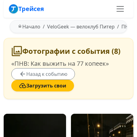
Трейсея
Начало
VeloGeek — велоклуб Питер
ПНВ: К
Фотографии с события (8)
«ПНВ: Как выжить на 77 копеек»
Назад к событию
Загрузить свои