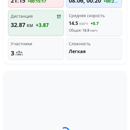
21:15
08.06, 00:20
+00:15:17
+00:20:58
Средняя скорость
Дистанция
14.5
км/ч
+0.7
32.87
км
+3.87
Общая:
16.9
км/ч
Участники
Сложность
Легкая
3
Загрузка трека...