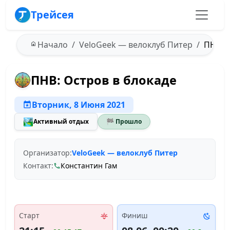
Трейсея
Начало
VeloGeek — велоклуб Питер
ПНВ: О
ПНВ: Остров в блокаде
Вторник, 8 Июня 2021
🏞️
Активный отдых
🏁 Прошло
Организатор:
VeloGeek — велоклуб Питер
Контакт:
Константин Гам
Старт
Финиш