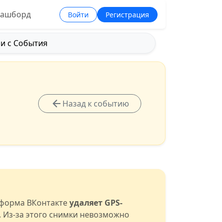
ашборд
Войти
Регистрация
и с События
Назад к событию
тформа ВКонтакте
удаляет GPS-
. Из-за этого снимки невозможно