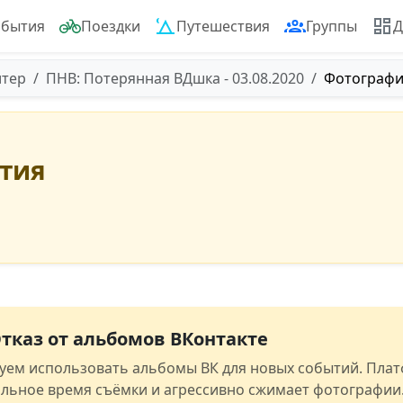
обытия
Поездки
Путешествия
Группы
Д
итер
ПНВ: Потерянная ВДшка - 03.08.2020
Фотографи
ытия
тказ от альбомов ВКонтакте
уем использовать альбомы ВК для новых событий. Пла
альное время съёмки и агрессивно сжимает фотографии