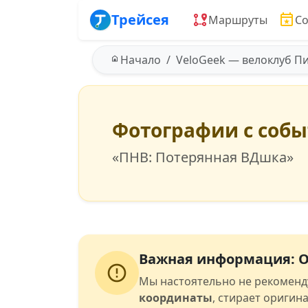
Трейсея
Маршруты
С
Начало
VeloGeek — велоклуб П
Фотографии с соб
«ПНВ: Потерянная ВДшка»
Важная информация: О
Мы настоятельно не рекоменд
координаты
, стирает оригин