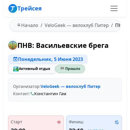
Трейсея
Начало
VeloGeek — велоклуб Питер
ПНВ: В
ПНВ: Васильевские брега
Понедельник, 5 Июня 2023
🏞️
Активный отдых
🏁 Прошло
Организатор:
VeloGeek — велоклуб Питер
Контакт:
Константин Гам
Старт
Финиш