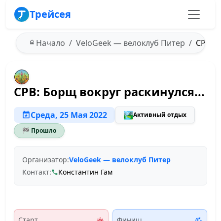
Трейсея
Начало
VeloGeek — велоклуб Питер
СРВ: Б
СРВ: Борщ вокруг раскинулся...
Среда, 25 Мая 2022
🏞️
Активный отдых
🏁 Прошло
Организатор:
VeloGeek — велоклуб Питер
Контакт:
Константин Гам
Старт
Финиш