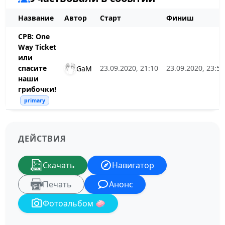
Название
Автор
Старт
Финиш
СРВ: One
Way Ticket
или
спасите
23.09.2020, 21:10
23.09.2020, 23:51
GaM
наши
грибочки!
primary
ДЕЙСТВИЯ
Скачать
Навигатор
Печать
Анонс
Фотоальбом 🧼