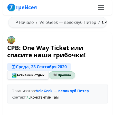
Трейсея
Начало
VeloGeek — велоклуб Питер
СРВ: O
СРВ: One Way Ticket или
спасите наши грибочки!
Среда, 23 Сентября 2020
🏞️
Активный отдых
🏁 Прошло
Организатор:
VeloGeek — велоклуб Питер
Контакт:
Константин Гам