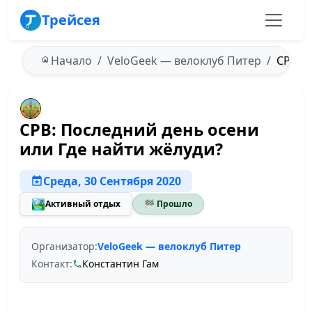
Трейсея
Начало
VeloGeek — велоклуб Питер
СРВ: П
СРВ: Последний день осени
или Где найти жёлуди?
Среда, 30 Сентября 2020
🏞️
Активный отдых
🏁 Прошло
Организатор:
VeloGeek — велоклуб Питер
Контакт:
Константин Гам