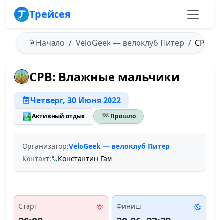
Трейсея
Начало
VeloGeek — велоклуб Питер
СРВ: В
СРВ: Влажные мальчики
Четверг, 30 Июня 2022
🏞️
Активный отдых
🏁 Прошло
Организатор:
VeloGeek — велоклуб Питер
Контакт:
Константин Гам
Старт
Финиш