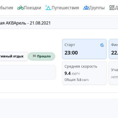
обытия
Поездки
Путешествия
Группы
Д
я АКВАрель - 21.08.2021
Старт
Фи
23:00
22
тивный отдых
🏁 Прошло
Средняя скорость
Уча
9.4
км/ч
нет
Общая:
5.6
км/ч