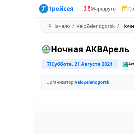
Трейсея
Маршруты
С
Начало
VeloZelenogorsk
Ночна
Ночная АКВАрель
Суббота, 21 Августа 2021
🏞️
Ак
Организатор:
VeloZelenogorsk