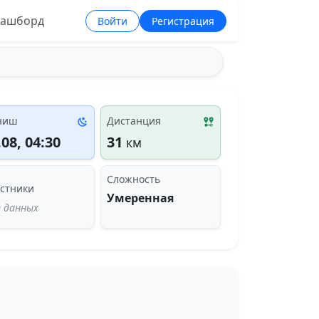
ашборд
Войти
Регистрация
ниш
Дистанция
.08, 04:30
31
км
Сложность
стники
Умеренная
 данных