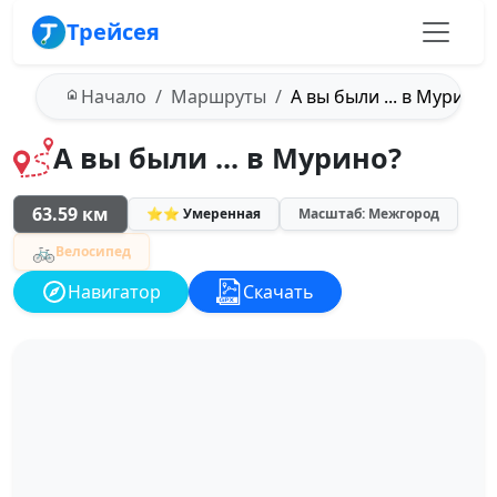
Трейсея
Начало
Маршруты
А вы были ... в Мурино?
А вы были ... в Мурино?
63.59 км
⭐⭐ Умеренная
Масштаб: Межгород
🚲
Велосипед
Навигатор
Скачать