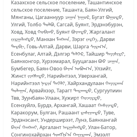
Казахское сельское поселение, Ташантинское
сельское поселение, Ташанта, Баян-Улгий,
Мянганы, Цагааннуур ᠴᠠᠭᠠᠨ ᠨᠠᠭᠤᠷ, Бугат ᠪᠤᠭᠤᠲᠤ,
Улгий, Толбо ᠲᠣᠯᠪᠤ, Сагсай, Буянт, Эрдэнэбурэн,
Ховд, Ховд ᠬᠣᠪᠳᠤ, Буянт ᠪᠤᠶ᠋ᠠᠨᠲᠤ, Жаргалант
ᠵᠢᠷᠭᠠᠯᠠᠩᠲᠤ, Манхан ᠮᠠᠩᠬᠠᠨ, Зэрэг ᠵᠡᠷᠭᠡ, Дарви
ᠳᠠᠷᠪᠢ, Говь-Алтай, Дарви, Шарга ᠰᠢᠷᠭ᠎ᠠ,
Есенбулаг, Алтай, Дэлгэр ᠳᠡᠯᠭᠡᠷ, Тайшир ᠲᠠᠶᠢᠰᠢᠷᠢ,
Баянхонгор, Хурээмарал, Бууцагаан ᠪᠤᠤ ᠴᠠᠭᠠᠨ,
Бумбегер, Баян-Овоо ᠪᠠᠶ᠋ᠠᠨ ᠣᠪᠤᠭ᠎ᠠ, Улзийт,
Жинст ᠵᠢᠩᠰᠡᠲᠦ, Нарийнтээл, Уверхангай,
Нарийнтээл ᠨᠠᠷᠢᠨ ᠲᠡᠭᠡᠯᠢ, Хайрхандулаан ᠬᠠᠶᠢᠷᠬᠠᠨ
ᠳᠤᠯᠠᠭᠠᠨ, Арвайхээр, Тарагт ᠲᠠᠷᠠᠭᠲᠤ, Сургуупиин
Твв, Зуунбаян-Улаан, Хужирт ᠬᠤᠵᠢᠷᠲᠤ,
Есензуйлэ, Бурдэ, Архангай, Хашаат ᠬᠠᠰᠢᠶ᠋ᠠᠲᠤ,
Каракорум, Булган, Рашаант ᠷᠠᠰᠢᠶ᠋ᠠᠨᠲᠤ, Туве,
Эрдэнэсант, Ундерширээт, Лунэ, Баянхангай
ᠪᠠᠶ᠋ᠠᠨ ᠬᠠᠩᠭ᠋ᠠᠢ, Аргалант ᠠᠷᠭᠠᠯᠠᠩᠲᠤ, Улан-Батор,
Сонгинохайрхан ᠰᠣᠩᠭᠢᠨ᠎ᠠ ᠬᠠᠶᠢᠷᠬᠠᠨ, Эмээлт