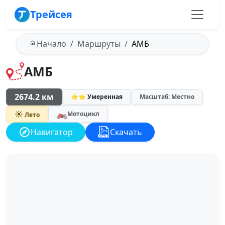
Трейсея
Начало
Маршруты
АМБ
АМБ
2674.2 км
⭐⭐ Умеренная
Масштаб: Местно
🏍️
☀️
Мотоцикл
Лето
Навигатор
Скачать