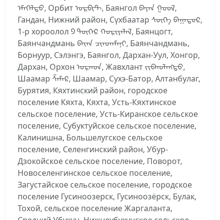
ᠡᠮᠡᠭᠡᠯᠲᠦ, Орбит ᠣᠷᠪᠢᠲ, Баянгол ᠪᠠᠶᠠᠨ ᠭᠣᠤᠯ,
Гандан, Нижний район, Сүхбаатар ᠰᠦᠬᠡ ᠪᠠᠭᠠᠲᠤᠷ,
1-р хороолол ᠑ ᠳᠦᠭᠡᠷ ᠬᠣᠷᠢᠶᠠᠯᠠᠯ, Баянцогт,
Баянчандмань ᠪᠠᠶ᠋ᠠᠨ ᠴᠢᠨᠳᠠᠮᠠᠨᠢ, Баянчандмань,
Борнуур, Сэлэнгэ, Баянгол, Дархан-Уул, Хонгор,
Дархан, Орхон ᠣᠷᠬᠤᠨ, Жавхлант ᠵᠢᠪᠬᠤᠯᠠᠩᠲᠤ,
Шаамар ᠱᠠᠮᠠᠷ, Шаамар, Сухэ-Батор, Алтанбулаг,
Бурятия, Кяхтинский район, городское
поселение Кяхта, Кяхта, Усть-Кяхтинское
сельское поселение, Усть-Киранское сельское
поселение, Субуктуйское сельское поселение,
Калинишна, Большелугское сельское
поселение, Селенгинский район, Убур-
Дзокойское сельское поселение, Поворот,
Новоселенгинское сельское поселение,
Загустайское сельское поселение, городское
поселение Гусиноозерск, Гусиноозёрск, Булак,
Тохой, сельское поселение Жаргаланта,