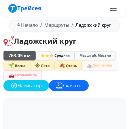
Трейсея
Начало
Маршруты
Ладожский круг
Ладожский круг
763.05 км
⭐⭐⭐ Средняя
Масштаб: Местно
🚲
🌱
☀️
🍂
Велосипед
Весна
Лето
Осень
🚗
Автомобиль
Навигатор
Скачать