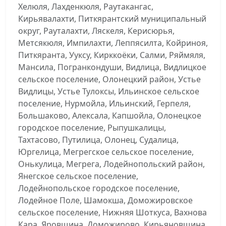
Хелюля, Лахденкюля, Раутакангас,
Кирьявалахти, Питкярантский муниципальный
округ, Рауталахти, Ляскеля, Керисюрья,
Метсякюля, Импилахти, Леппясилта, Койриноя,
Питкяранта, Ууксу, Кирккоёки, Салми, Ряймяля,
Мансила, Погранкондуши, Видлица, Видлицкое
сельское поселение, Олонецкий район, Устье
Видлицы, Устье Тулоксы, Ильинское сельское
поселение, Нурмойла, Ильинский, Герпеля,
Большаково, Алексала, Капшойла, Олонецкое
городское поселение, Рыпушкалицы,
Тахтасово, Путилица, Олонец, Судалица,
Юргелица, Мегрегское сельское поселение,
Онькулица, Мегрега, Лодейнопольский район,
Янегское сельское поселение,
Лодейнопольское городское поселение,
Лодейное Поле, Шамокша, Доможировское
сельское поселение, Нижняя Шоткуса, Вахнова
Кара, Яровщина, Доможирово, Кирьяновщина,