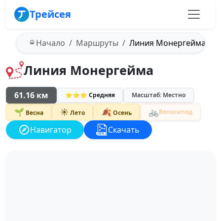
Трейсея
Начало
Маршруты
Линия Монергейма
Линия Монергейма
61.16 км
⭐⭐⭐ Средняя
Масштаб: Местно
🚲
🌱
☀️
🍂
Велосипед
Весна
Лето
Осень
Навигатор
Скачать