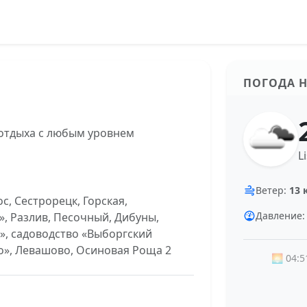
ПОГОДА Н
 отдыха с любым уровнем
L
Ветер:
13 
с, Сестрорецк, Горская,
Давление
», Разлив, Песочный, Дибуны,
», садоводство «Выборгский
о», Левашово, Осиновая Роща 2
🌅 04:5