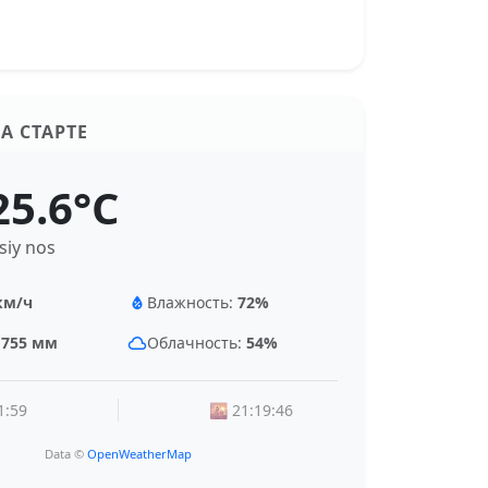
А СТАРТЕ
25.6°C
isiy nos
км/ч
Влажность:
72%
:
755 мм
Облачность:
54%
1:59
🌇 21:19:46
Data ©
OpenWeatherMap