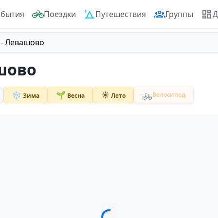
обытия
Поездки
Путешествия
Группы
Д
 - Левашово
ашово
🚲
❄️
🌱
☀️
Велосипед
Зима
Весна
Лето