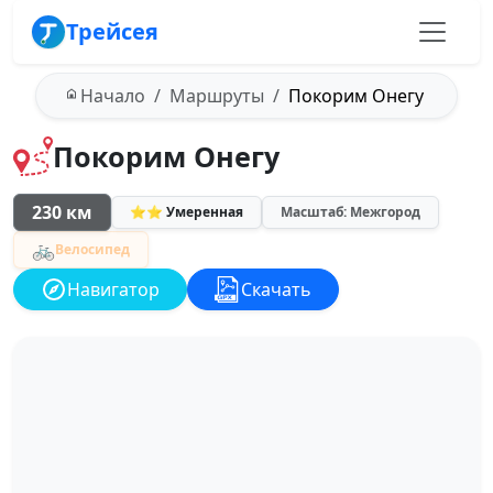
Трейсея
Начало
Маршруты
Покорим Онегу
Покорим Онегу
230 км
⭐⭐ Умеренная
Масштаб: Межгород
🚲
Велосипед
Навигатор
Скачать