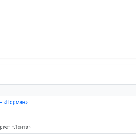
н «Норман»
ркет «Лента»