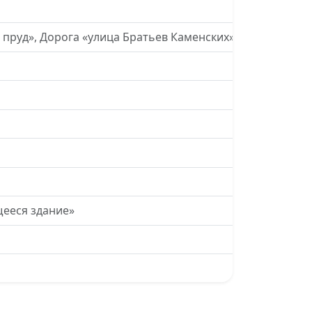
00:2
 пруд», Дорога «улица Братьев Каменских»
00:0
00:3
00:1
00:0
00:0
00:4
щееся здание»
00:0
00:0