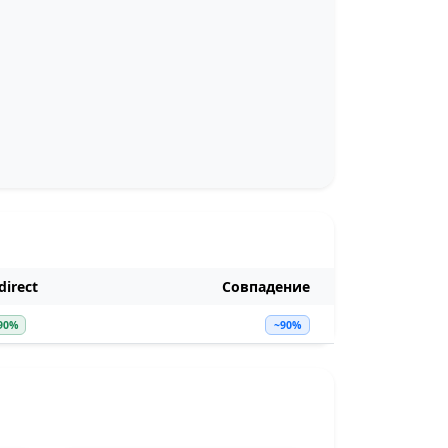
irect
Совпадение
90%
~90%