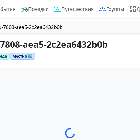
обытия
Поездки
Путешествия
Группы
Д
d-7808-aea5-2c2ea6432b0b
-7808-aea5-2c2ea6432b0b
педе
Местно 🏙️
Загрузка трека...