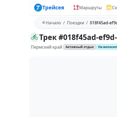
Трейсея
Маршруты
С
Начало
Поездки
018f45ad-ef9
Трек #018f45ad-ef9d
Пермский край
Активный отдых
На велоси