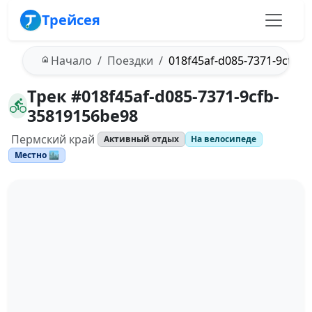
Трейсея
Начало
Поездки
018f45af-d085-7371-9cfb-
Трек #018f45af-d085-7371-9cfb-
35819156be98
Пермский край
Активный отдых
На велосипеде
Местно 🏙️