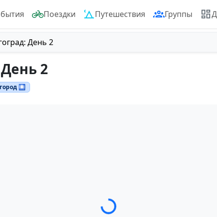
обытия
Поездки
Путешествия
Группы
Д
гоград: День 2
 День 2
город 🛄
Загрузка трека...