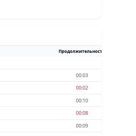
Продолжительность
Ср. скор.
00:03
3.7 км/ч
00:02
00:10
14.3 км/ч
00:08
00:09
13 км/ч