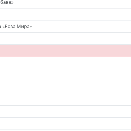
абава»
а «Роза Мира»