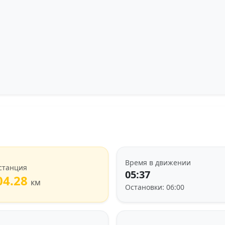
Время в движении
станция
05:37
04.28
км
Остановки: 06:00