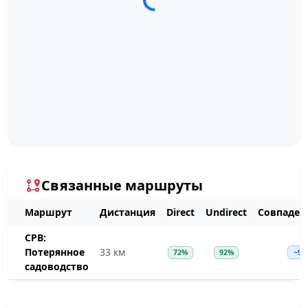
Загрузка трека...
Связанные маршруты
Маршрут
Дистанция
Direct
Undirect
Совпаден
СРВ:
Потерянное
33 км
72%
92%
~92
садоводство