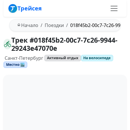
Трейсея
Начало
Поездки
018f45b2-00c7-7c26-9944-
Трек #018f45b2-00c7-7c26-9944-
29243e47070e
Санкт-Петербург
Активный отдых
На велосипеде
Местно 🏙️
Загрузка трека...