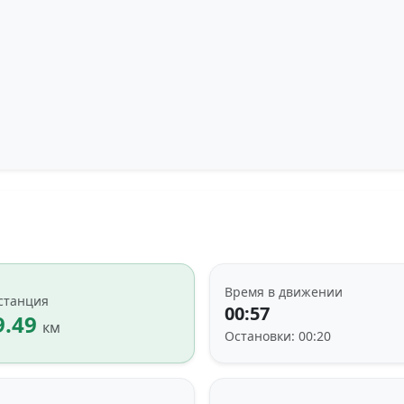
Время в движении
станция
00:57
9.49
км
Остановки: 00:20