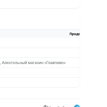
Продолжительность
00:34
, Алкогольный магазин «Главпиво»
00:13
00:25