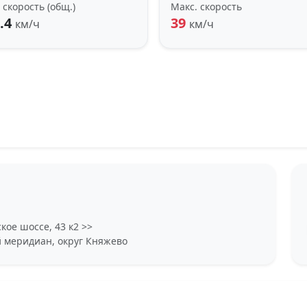
 скорость (общ.)
Макс. скорость
.4
39
км/ч
км/ч
кое шоссе, 43 к2 >>
й меридиан, округ Княжево