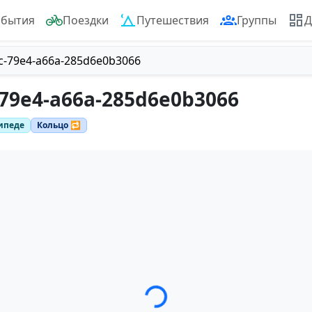
обытия
Поездки
Путешествия
Группы
Д
c-79e4-a66a-285d6e0b3066
-79e4-a66a-285d6e0b3066
ипеде
Кольцо 🔁
Загрузка трека...