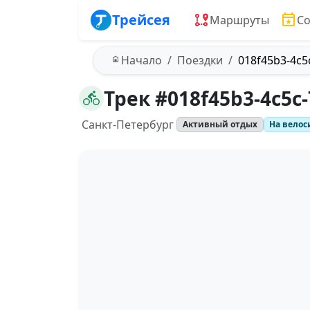
Трейсея
Маршруты
С
Начало
Поездки
018f45b3-4c5
Трек #018f45b3-4c5c
Санкт-Петербург
Активный отдых
На велос