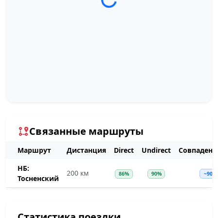
Загрузка трека...
Связанные маршруты
Маршрут
Дистанция
Direct
Undirect
Совпадени
НБ:
200 км
86%
90%
~90%
Тосненский
Статистика поездки