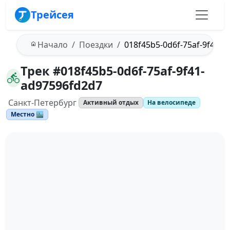
Трейсея
Начало
Поездки
018f45b5-0d6f-75af-9f41-
Трек #018f45b5-0d6f-75af-9f41-
ad97596fd2d7
Санкт-Петербург
Активный отдых
На велосипеде
Местно 🏙️