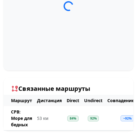
Загрузка трека...
Связанные маршруты
Маршрут
Дистанция
Direct
Undirect
Совпадение
СРВ:
Море для
53 км
84%
92%
~92%
бедных