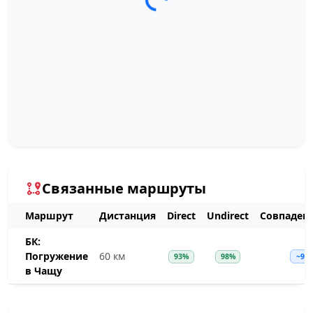
Загрузка трека...
Связанные маршруты
Маршрут
Дистанция
Direct
Undirect
Совпаден
БК:
Погружение
60 км
93%
98%
~98
в Чащу