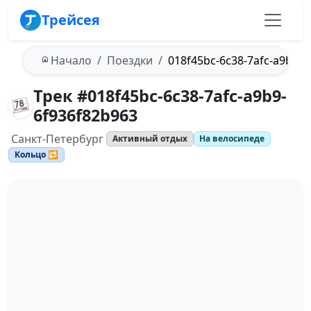
Трейсея
Начало
Поездки
018f45bc-6c38-7afc-a9b9-6
Трек #018f45bc-6c38-7afc-a9b9-
6f936f82b963
Санкт-Петербург
Активный отдых
На велосипеде
Кольцо 🔁
Загрузка трека...