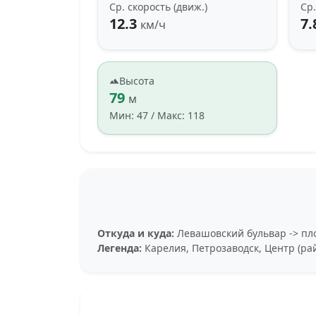
Ср. скорость (движ.)
Ср.
12.3
7.
км/ч
Высота
79
м
Мин: 47 / Макс: 118
Откуда и куда:
Левашовский бульвар -> пл
Легенда:
Карелия, Петрозаводск, Центр (ра