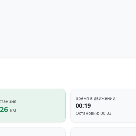
Загрузка трека...
Время в движении
станция
00:19
.26
км
Остановки: 00:33