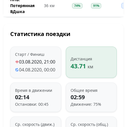
Потерянная
36 км
74%
91%
~
ВДшка
Статистика поездки
Старт / Финиш
Дистанция
03.08.2020, 21:00
43.71
км
04.08.2020, 00:00
Время в движении
Общее время
02:14
02:59
Остановки: 00:45
Движение: 75%
Ср. скорость (движ.)
Ср. скорость (общ.)