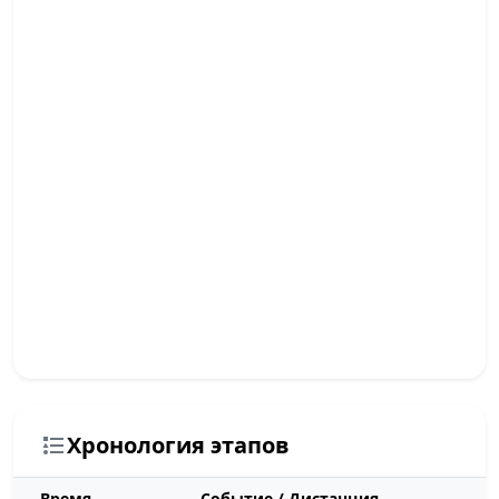
Хронология этапов
Время
Событие / Дистанция