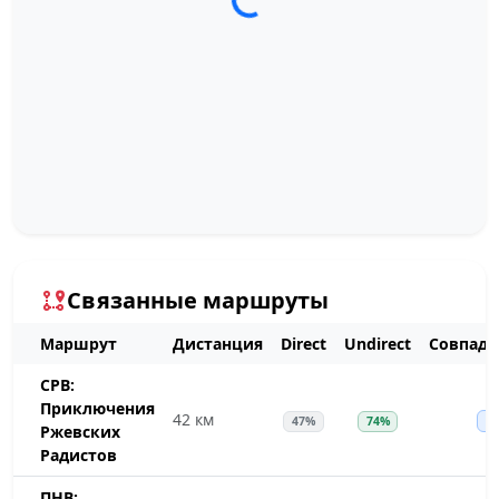
Загрузка трека...
Связанные маршруты
Маршрут
Дистанция
Direct
Undirect
Совпаде
СРВ:
Приключения
42 км
47%
74%
~
Ржевских
Радистов
ПНВ: