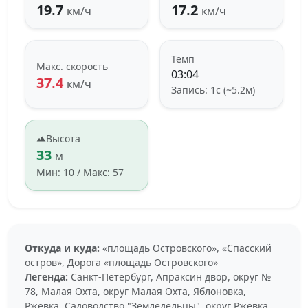
19.7
17.2
км/ч
км/ч
Темп
Макс. скорость
03:04
37.4
км/ч
Запись: 1с (~5.2м)
Высота
33
м
Мин: 10 / Макс: 57
Откуда и куда:
«площадь Островского», «Спасский
остров», Дорога «площадь Островского»
Легенда:
Санкт-Петербург, Апраксин двор, округ №
78, Малая Охта, округ Малая Охта, Яблоновка,
Ржевка, Садоводство "Земледельцы", округ Ржевка,