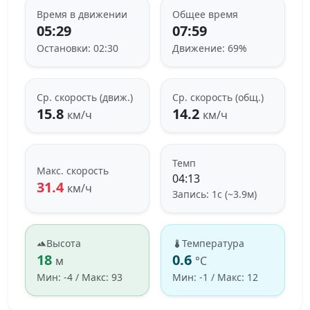
Время в движении
Общее время
05:29
07:59
Остановки: 02:30
Движение: 69%
Ср. скорость (движ.)
Ср. скорость (общ.)
15.8
14.2
км/ч
км/ч
Темп
Макс. скорость
04:13
31.4
км/ч
Запись: 1с (~3.9м)
Высота
Температура
18
0.6
м
°C
Мин: -4 / Макс: 93
Мин: -1 / Макс: 12