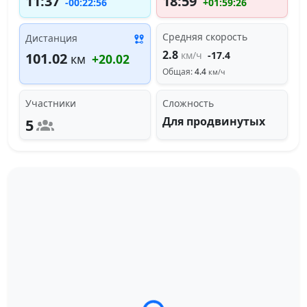
11:37
18:59
-00:22:56
+01:59:26
Средняя скорость
Дистанция
2.8
км/ч
-17.4
101.02
км
+20.02
Общая:
4.4
км/ч
Участники
Сложность
Для продвинутых
5
Загрузка трека...