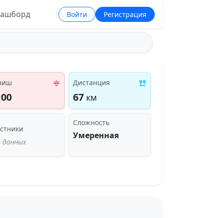
ашборд
Войти
Регистрация
ниш
Дистанция
:00
67
км
Сложность
стники
Умеренная
 данных