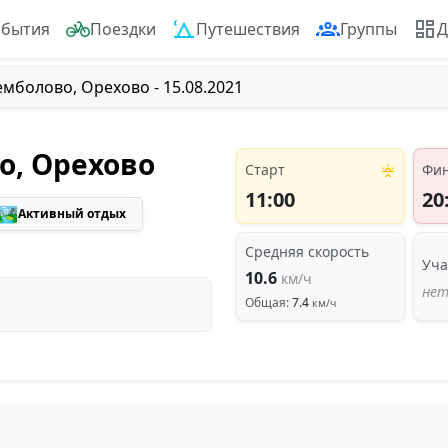
обытия
Поездки
Путешествия
Группы
Д
емболово, Орехово - 15.08.2021
о, Орехово
Старт
Фи
11:00
20
🏞️
Активный отдых
Средняя скорость
Уча
10.6
км/ч
нет
Общая:
7.4
км/ч