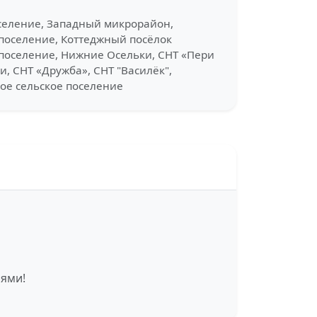
оселение, Западный микрорайон,
 поселение, Коттеджный посёлок
е поселение, Нижние Осельки, СНТ «Пери
и, СНТ «Дружба», СНТ "Василёк",
кое сельское поселение
иями!