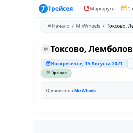
Трейсея
Маршруты
С
Начало
MixWheels
Токсово, Л
Токсово, Лемболов
M
Воскресенье, 15 Августа 2021
🏁 Прошло
Организатор:
MixWheels