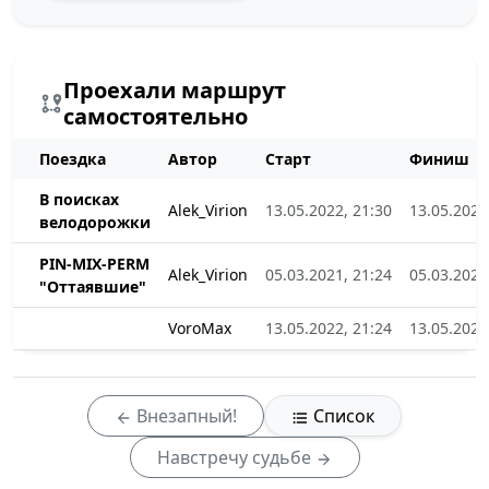
Проехали маршрут
самостоятельно
Поездка
Автор
Старт
Финиш
В поисках
Alek_Virion
13.05.2022, 21:30
13.05.2022
велодорожки
PIN-MIX-PERM
Alek_Virion
05.03.2021, 21:24
05.03.2021
"Оттаявшие"
VoroMax
13.05.2022, 21:24
13.05.2022
Внезапный!
Список
Навстречу судьбе