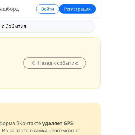
ашборд
Войти
Регистрация
 с События
Назад к событию
тформа ВКонтакте
удаляет GPS-
. Из-за этого снимки невозможно