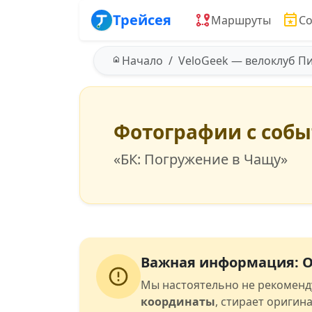
Трейсея
Маршруты
С
Начало
VeloGeek — велоклуб П
Фотографии с соб
«БК: Погружение в Чащу»
Важная информация: О
Мы настоятельно не рекоменд
координаты
, стирает оригин