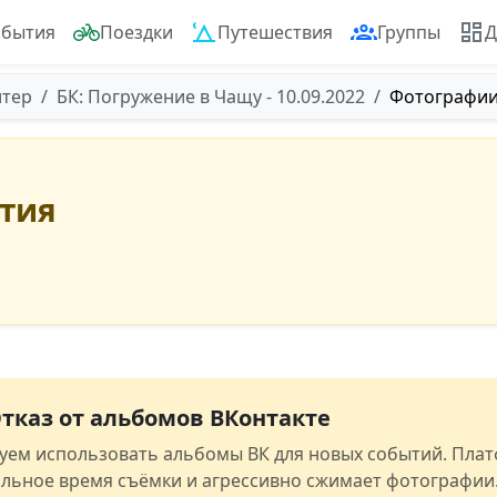
обытия
Поездки
Путешествия
Группы
Д
итер
БК: Погружение в Чащу - 10.09.2022
Фотографии
ытия
тказ от альбомов ВКонтакте
уем использовать альбомы ВК для новых событий. Пла
альное время съёмки и агрессивно сжимает фотографии