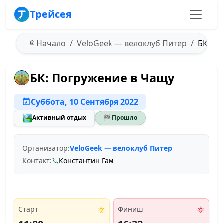
Трейсея
Начало
VeloGeek — велоклуб Питер
БК: По
БК: Погружение в Чащу
Суббота, 10 Сентября 2022
🏞️
Активный отдых
🏁 Прошло
Организатор:
VeloGeek — велоклуб Питер
Контакт:
Константин Гам
Старт
Финиш