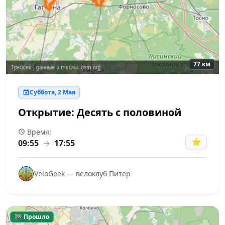
77 км
Суббота, 2 Мая
Открытие: Десять с половиной
Время:
⭐
09:55
→
17:55
VeloGeek — велоклуб Питер
🏁 Прошло