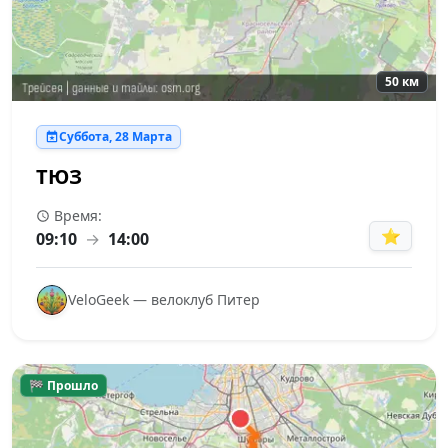
50 км
Суббота, 28 Марта
ТЮЗ
Время:
⭐
09:10
→
14:00
VeloGeek — велоклуб Питер
🏁 Прошло