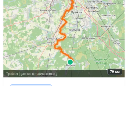
79 км
Суббота, 14 Марта
БК: Первый Весенний
Время:
⭐⭐⭐
08:48
→
16:15