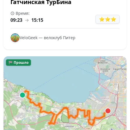
Гатчинская ТурБина
Время:
⭐⭐⭐
09:23
→
15:15
VeloGeek — велоклуб Питер
🏁 Прошло