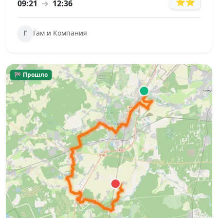
⭐⭐
09:21
→
12:36
Г
Гам и Компания
🏁 Прошло