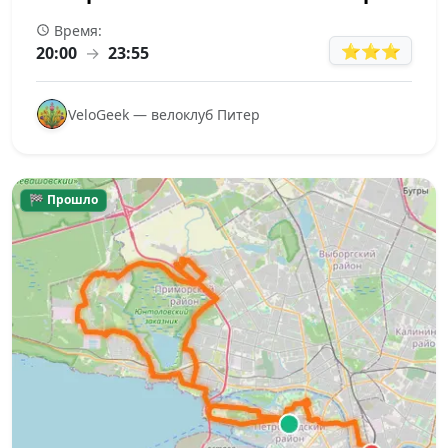
Время:
⭐⭐⭐
20:00
→
23:55
VeloGeek — велоклуб Питер
🏁 Прошло