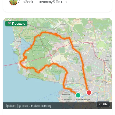
VeloGeek — велоклуб Питер
🏁 Прошло
78 км