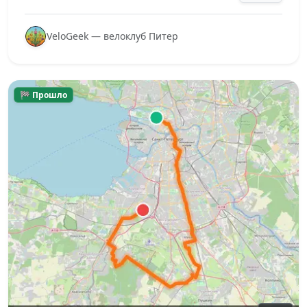
VeloGeek — велоклуб Питер
🏁 Прошло