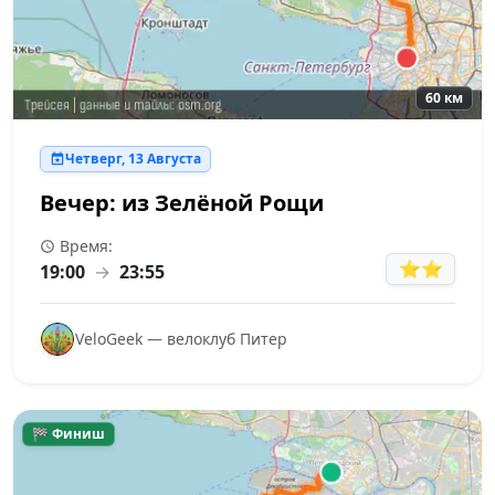
60 км
Четверг, 13 Августа
Вечер: из Зелёной Рощи
Время:
⭐⭐
19:00
→
23:55
VeloGeek — велоклуб Питер
🏁 Финиш