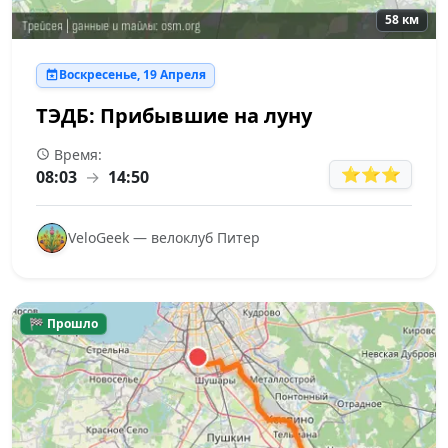
58 км
Воскресенье, 19 Апреля
ТЭДБ: Прибывшие на луну
Время:
⭐⭐⭐
08:03
→
14:50
VeloGeek — велоклуб Питер
🏁 Прошло