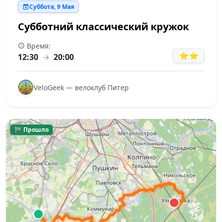
Суббота, 9 Мая
Субботний классический кружок
Время:
⭐⭐
12:30
→
20:00
VeloGeek — велоклуб Питер
🏁 Прошло