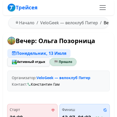
Трейсея
Начало
VeloGeek — велоклуб Питер
Вечер:
Вечер: Ольга Позорница
Понедельник, 13 Июля
🏞️
Активный отдых
🏁 Прошло
Организатор:
VeloGeek — велоклуб Питер
Контакт:
Константин Гам
Старт
Финиш