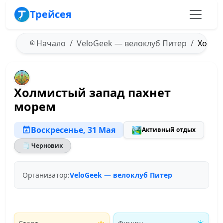
Трейсея
Начало
VeloGeek — велоклуб Питер
Холмис
Холмистый запад пахнет
морем
Воскресенье, 31 Мая
🏞️
Активный отдых
🗒 Черновик
Организатор:
VeloGeek — велоклуб Питер