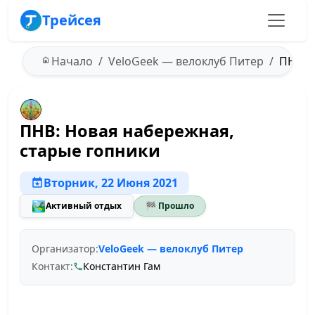
Трейсея
Начало
VeloGeek — велоклуб Питер
ПНВ: Н
ПНВ: Новая набережная,
старые гопники
Вторник, 22 Июня 2021
🏞️
Активный отдых
🏁 Прошло
Организатор:
VeloGeek — велоклуб Питер
Контакт:
Константин Гам