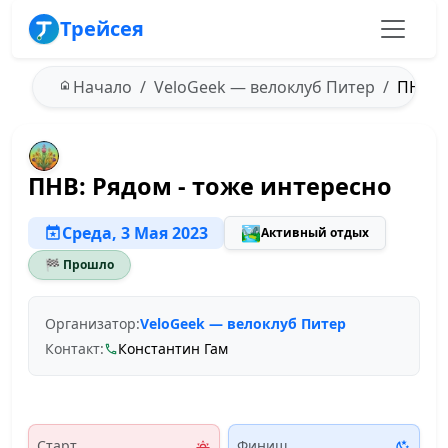
Трейсея
Начало
VeloGeek — велоклуб Питер
ПНВ: Р
ПНВ: Рядом - тоже интересно
Среда, 3 Мая 2023
🏞️
Активный отдых
🏁 Прошло
Организатор:
VeloGeek — велоклуб Питер
Контакт:
Константин Гам
Старт
Финиш