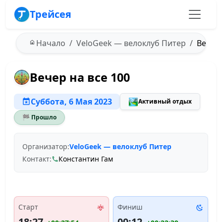
Трейсея
Начало
VeloGeek — велоклуб Питер
Вечер 
Вечер на все 100
Суббота, 6 Мая 2023
🏞️
Активный отдых
🏁 Прошло
Организатор:
VeloGeek — велоклуб Питер
Контакт:
Константин Гам
Старт
Финиш
18:27
00:12