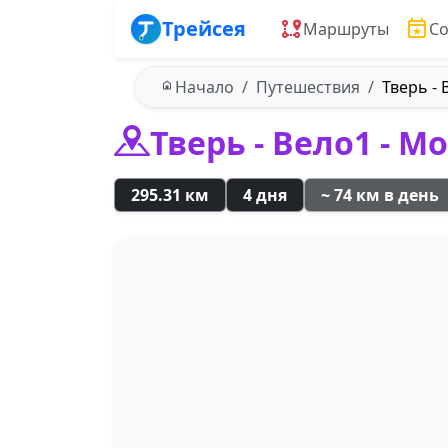
Трейсея
Маршруты
С
Начало
Путешествия
Тверь - 
Тверь - Вело1 - М
295.31 км
4 дня
~ 74 км в день