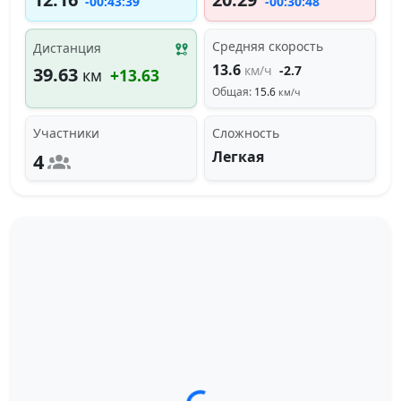
-00:43:39
-00:30:48
Средняя скорость
Дистанция
13.6
км/ч
-2.7
39.63
км
+13.63
Общая:
15.6
км/ч
Участники
Сложность
Легкая
4