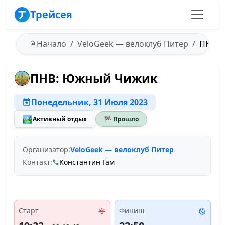
Трейсея
Начало
VeloGeek — велоклуб Питер
ПНВ: 
ПНВ: Южный Чижик
Понедельник, 31 Июля 2023
🏞️
Активный отдых
🏁 Прошло
Организатор:
VeloGeek — велоклуб Питер
Контакт:
Константин Гам
Старт
Финиш