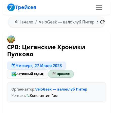
Трейсея
Начало
VeloGeek — велоклуб Питер
СРВ: Ц
СРВ: Циганские Хроники
Пулково
Четверг, 27 Июля 2023
🏞️
Активный отдых
🏁 Прошло
Организатор:
VeloGeek — велоклуб Питер
Контакт:
Константин Гам