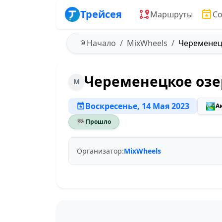
Трейсея
Маршруты
С
Начало
MixWheels
Череменецк
Череменецкое озе
M
Воскресенье, 14 Мая 2023
🏞️
А
🏁 Прошло
Организатор:
MixWheels