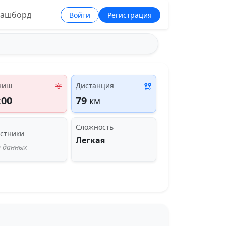
ашборд
Войти
Регистрация
ниш
Дистанция
:00
79
км
Сложность
стники
Легкая
 данных