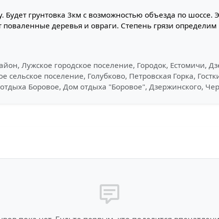
у. Будет грунтовка 3км с возможностью объезда по шоссе. Э
т поваленные деревья и овраги. Степень грязи определим 
айон, Лужское городское поселение, Городок, Естомичи, Д
 сельское поселение, Голубково, Петровская Горка, Гостк
 отдыха Боровое, Дом отдыха "Боровое", Дзержинского, Ч