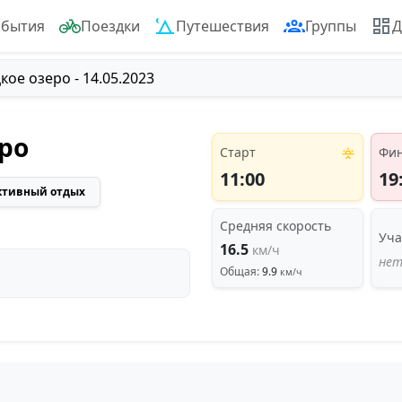
обытия
Поездки
Путешествия
Группы
Д
ое озеро - 14.05.2023
ро
Старт
Фи
11:00
19
ктивный отдых
Средняя скорость
Уча
16.5
км/ч
нет
Общая:
9.9
км/ч