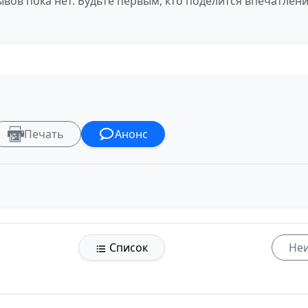
вов пока нет. Будьте первым, кто поделится впечатлен
Печать
Анонс
Список
Неи