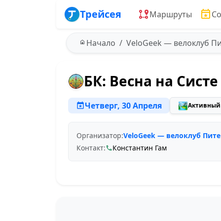
Трейсея
Маршруты
С
Начало
VeloGeek — велоклуб П
БК: Весна на Систе
Четверг, 30 Апреля
🏞️
Активный
Организатор:
VeloGeek — велоклуб Пите
Контакт:
Константин Гам