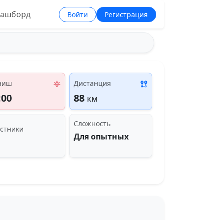
ашборд
Войти
Регистрация
ниш
Дистанция
:00
88
км
Сложность
стники
Для опытных