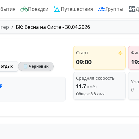
обытия
Поездки
Путешествия
Группы
Д
итер
БК: Весна на Систе - 30.04.2026
Старт
Фи
09:00
19
 отдых
🗒 Черновик
Средняя скорость
Уча
р
11.7
км/ч
0
Общая:
8.8
км/ч