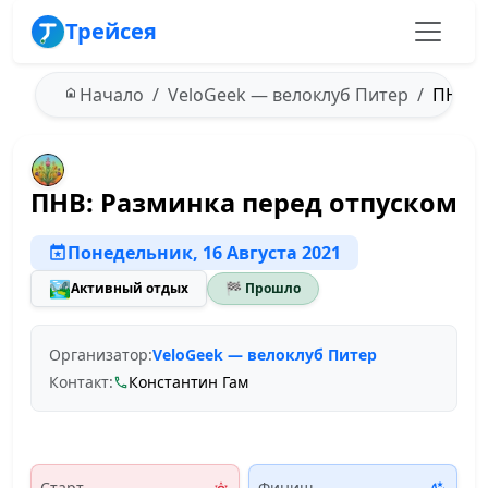
Трейсея
Начало
VeloGeek — велоклуб Питер
ПНВ: Р
ПНВ: Разминка перед отпуском
Понедельник, 16 Августа 2021
🏞️
Активный отдых
🏁 Прошло
Организатор:
VeloGeek — велоклуб Питер
Контакт:
Константин Гам
Старт
Финиш