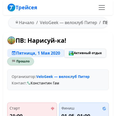
Трейсея
Начало
VeloGeek — велоклуб Питер
ПВ: На
ПВ: Нарисуй-ка!
Пятница, 1 Мая 2020
🏞️
Активный отдых
🏁 Прошло
Организатор:
VeloGeek — велоклуб Питер
Контакт:
Константин Гам
Старт
Финиш
21:00
01.05, 01:00